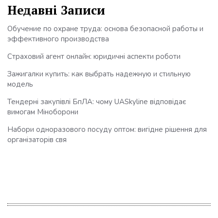
Недавні Записи
Обучение по охране труда: основа безопасной работы и
эффективного производства
Страховий агент онлайн: юридичні аспекти роботи
Зажигалки купить: как выбрать надежную и стильную
модель
Тендерні закупівлі БпЛА: чому UASkyline відповідає
вимогам Міноборони
Набори одноразового посуду оптом: вигідне рішення для
організаторів свя