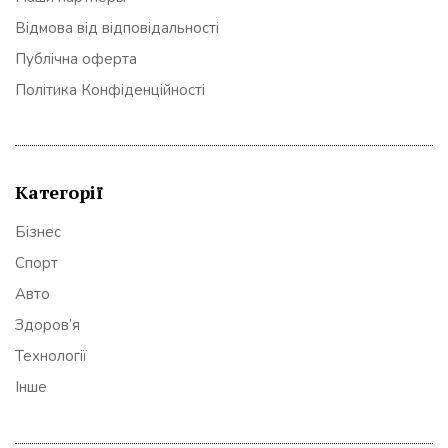
Відмова від відповідальності
Публічна оферта
Політика Конфіденційності
Категорії
Бізнес
Спорт
Авто
Здоров’я
Технології
Інше