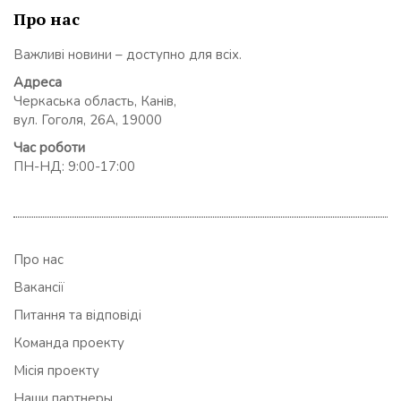
Про нас
Важливі новини – доступно для всіх.
Адреса
Черкаська область, Канів,
вул. Гоголя, 26А, 19000
Час роботи
ПН-НД: 9:00-17:00
Про нас
Вакансії
Питання та відповіді
Команда проекту
Місія проекту
Наши партнеры